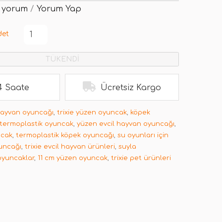
 yorum
/
Yorum Yap
det
TÜKENDİ
4 Saate
Ücretsiz Kargo
hayvan oyuncağı
,
trixie yüzen oyuncak
,
köpek
e termoplastik oyuncak
,
yüzen evcil hayvan oyuncağı
,
ncak
,
termoplastik köpek oyuncağı
,
su oyunları için
uncağı
,
trixie evcil hayvan ürünleri
,
suyla
oyuncaklar
,
11 cm yüzen oyuncak
,
trixie pet ürünleri