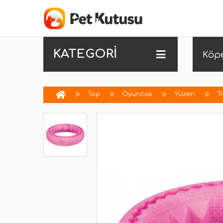
KATEGORİ
Köp
Top
Oyuncak
Yüzen
T