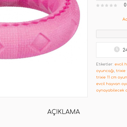
0
A
2
Etiketler:
evcil 
oyuncağı
,
trixi
trixie 11 cm oyu
evcil hayvan oy
oynayabilecek 
AÇIKLAMA