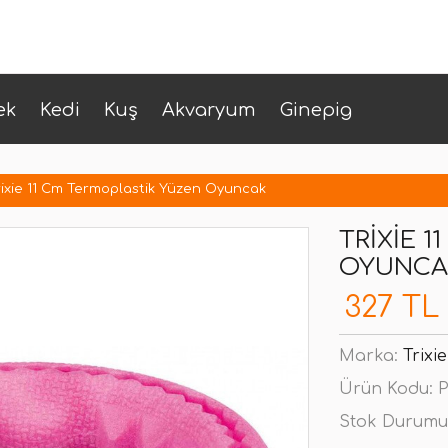
ek
Kedi
Kuş
Akvaryum
Ginepig
rixie 11 Cm Termoplastik Yüzen Oyuncak
TRIXIE 
OYUNCA
327 TL
Marka:
Trixie
Ürün Kodu:
P
Stok Durumu