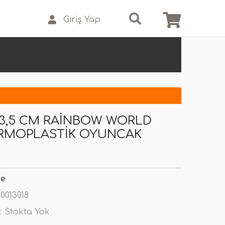
Giriş Yap
13,5 CM RAINBOW WORLD
ERMOPLASTIK OYUNCAK
se
0013018
:
Stokta Yok