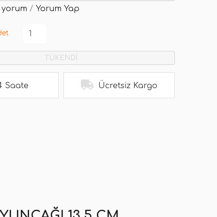
 yorum
/
Yorum Yap
det
TÜKENDİ
4 Saate
Ücretsiz Kargo
YUNCAĞI 13,5 CM