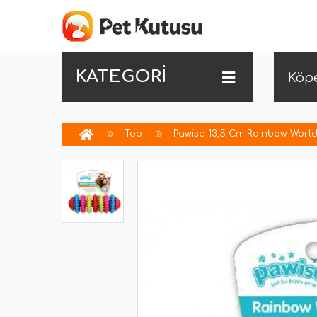
KATEGORİ
Köp
Top
Pawise 13,5 Cm Rainbow World