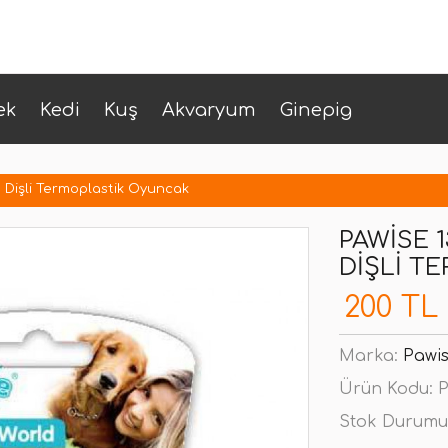
ek
Kedi
Kuş
Akvaryum
Ginepig
 Dişli Termoplastik Oyuncak
PAWISE 
DIŞLI T
200 TL
Marka:
Pawi
Ürün Kodu:
P
Stok Durumu