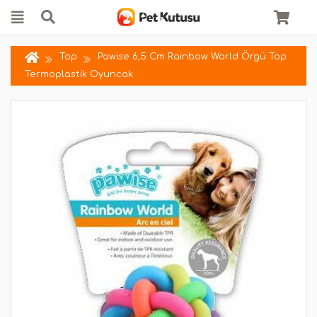
Top
Pawise 6,5 Cm Rainbow World Örgü Top
Termoplastik Oyuncak