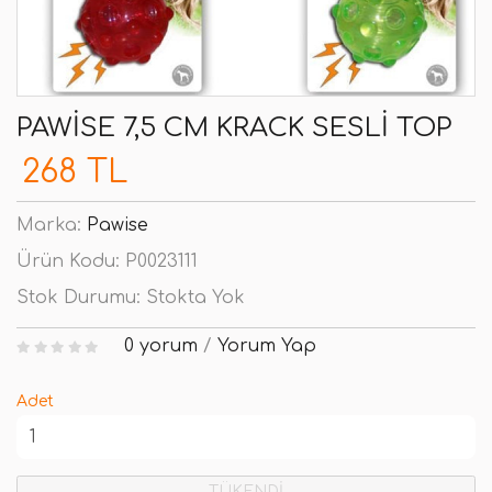
PAWISE 7,5 CM KRACK SESLI TOP
268 TL
Marka:
Pawise
Ürün Kodu:
P0023111
Stok Durumu:
Stokta Yok
0 yorum
/
Yorum Yap
Adet
TÜKENDİ