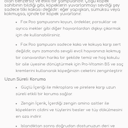
olan benzersiz ve etkili bir şampuandır
.
Çoğu köpek
sahibinin bildiği gibi, köpeklerin yuvarlanmayı sevdiği şey
sadece tilki kakası değildir: eğer yapışkan, sümüksü veya
kokmuşsa, içinde bir köpek yuvarlanır.
Fox Poo şampuanını koyun, ördekler, porsuklar ve
ayrıca inekler gibi diğer hayvanlardan dışkıyı çıkarmak
için de kullanabilirsiniz.
Fox Poo şampuanı sadece kaka ve kokuya karşı sert
değildir, aynı zamanda sevgili evcil hayvanınızı kokmuş
bir canavardan harika bir şekilde temiz ve hoş kokulu
bir aile üyesine dönüştürmek için Pro-Vitamin B5 ve saç
kremlerini kullanarak köpeğinizin ceketini zenginleştirir.
Uzun Süreli Koruma
Güçlü İçeriği ile mikroplara ve pirelere karşı uzun
süreli etkili bir koruma sağlar.
Zengin İçerik
,
İçerdiği zengin amino asitler ile
köpeklerin cildini ve tüylerini besler ve tüy dökülmesini
en aza indirir.
Islandıktan sonra doğrudan dostunuzun deri ve