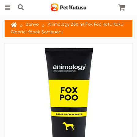
Banyo
Animology 250 ml Fox Poo Kötü Koku
Giderici Köpek Şampuanı