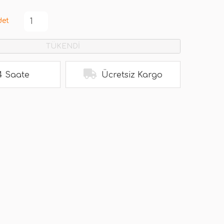
det
TÜKENDİ
4 Saate
Ücretsiz Kargo