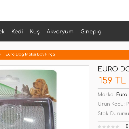
ek
Kedi
Kuş
Akvaryum
Ginepig
Euro Dog Maksi Boy Fırça
EURO DO
159 TL
Marka:
Euro
Ürün Kodu:
P
Stok Durumu
0