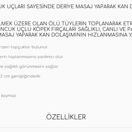
K UÇLARI SAYESINDE DERIYE MASAJ YAPARAK KAN D
LMEK ÜZERE OLAN ÖLÜ TÜYLERIN TOPLANARAK ETR
CUK UÇLU KÖPEK FIRÇALARI SAĞLIKLI, CANLI VE PA
 MASAJ YAPARAK KAN DOLAŞIMININ HIZLANMASINA Y
enzeri topçuklar bulunur.
erin toplanmasına yardımcı olur.
ve sağlıklı görünmesini sağlar.
2 cm genişliğindedir.
e kaymaz.
ÖZELLIKLER