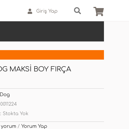
Giriş Yap
G MAKSI BOY FIRÇA
 Dog
0011224
:
Stokta Yok
 yorum
/
Yorum Yap