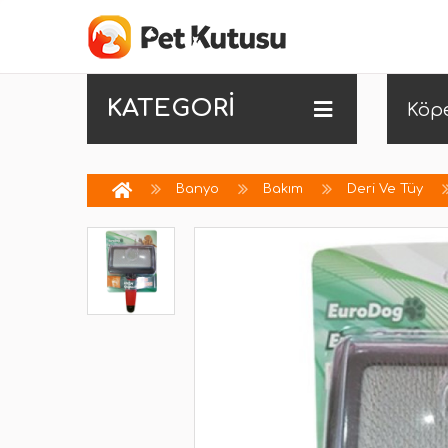
KATEGORİ
Köp
Banyo
Bakım
Deri Ve Tüy