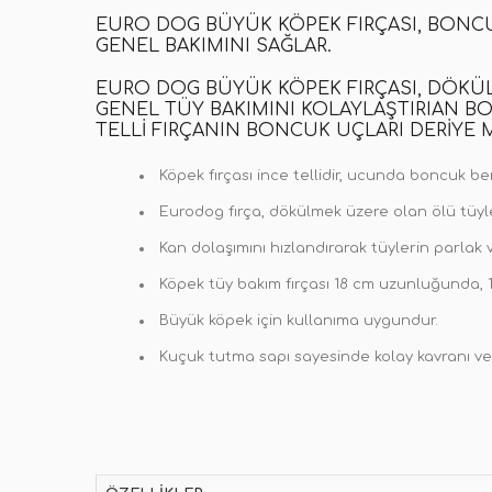
EURO DOG BÜYÜK KÖPEK FIRÇASI, BONCU
GENEL BAKIMINI SAĞLAR.
EURO DOG BÜYÜK KÖPEK FIRÇASI, DÖKÜ
GENEL TÜY BAKIMINI KOLAYLAŞTIRIAN BON
TELLI FIRÇANIN BONCUK UÇLARI DERIYE
Köpek fırçası ince tellidir, ucunda boncuk b
Eurodog fırça, dökülmek üzere olan ölü tüyl
Kan dolaşımını hızlandırarak tüylerin parlak 
Köpek tüy bakım fırçası 18 cm uzunluğunda, 1
Büyük köpek için kullanıma uygundur.
Kuçuk tutma sapı sayesinde kolay kavranı v