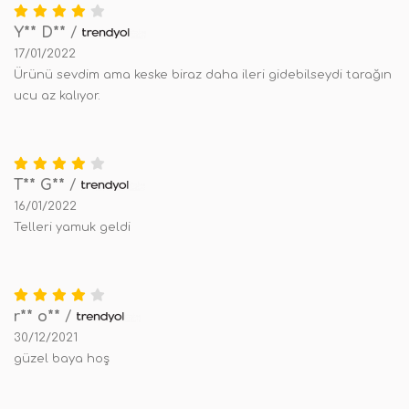
Y** D**
/
17/01/2022
Ürünü sevdim ama keske biraz daha ileri gidebilseydi tarağın
ucu az kalıyor.
T** G**
/
16/01/2022
Telleri yamuk geldi
r** o**
/
30/12/2021
güzel baya hoş