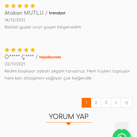
Atakan MUTLU
/
14/12/2021
Kaliteli guzel urun gayet begenedim
Ö***** Ç****
/
22/11/2021
Kedim bayılıyor sabah akşam tarıyoruz. Hem tüyleri topluyor
hem kan dolaşımını sağlıyor çok beğendik.
1
2
3
>
>|
YORUM YAP