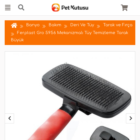
Banyo
Bakım
Deri Ve Tüy
Tarak ve Fırça
Ferplast Gro 5956 Mekanizmalı Tüy Temizleme Tarak
Büyük