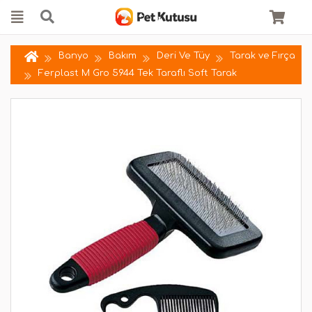
Banyo
Bakım
Deri Ve Tüy
Tarak ve Fırça
Ferplast M Gro 5944 Tek Taraflı Soft Tarak