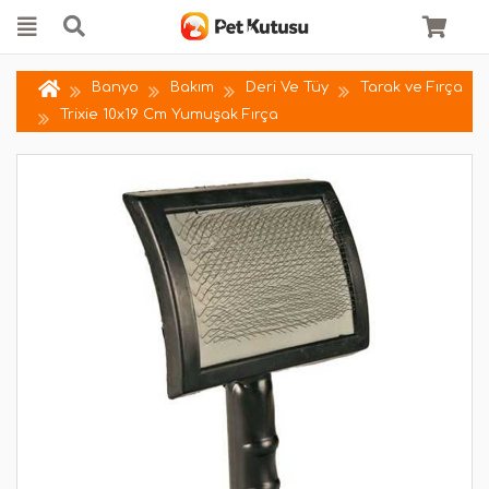
Banyo
Bakım
Deri Ve Tüy
Tarak ve Fırça
Trixie 10x19 Cm Yumuşak Fırça