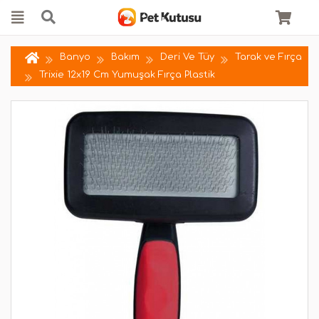
Banyo
Bakım
Deri Ve Tüy
Tarak ve Fırça
Trixie 12x19 Cm Yumuşak Fırça Plastik