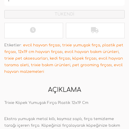
TÜKENDİ
Etiketler:
evcil hayvan fırçası
,
trixie yumuşak fırça
,
plastik pet
fırçası
,
12x19 cm hayvan fırçası
,
evcil hayvan bakım ürünleri
,
trixie pet aksesuarları
,
kedi fırçası
,
köpek fırçası
,
evcil hayvan
tarama aleti
,
trixie bakım ürünleri
,
pet grooming fırçası
,
evcil
hayvan malzemeleri
AÇIKLAMA
Trixie Köpek Yumuşak Fırça Plastik 12x19 Cm
Ekstra yumuşak metal kıllı, kaymaz saplı, fırça temizleme
tarağı içeren fırça. Köpeğinizi fırçalayarak köpeğinize bakım