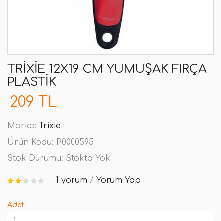
TRIXIE 12X19 CM YUMUŞAK FIRÇA
PLASTIK
209 TL
Marka:
Trixie
Ürün Kodu:
P0000595
Stok Durumu:
Stokta Yok
1 yorum
/
Yorum Yap
Adet