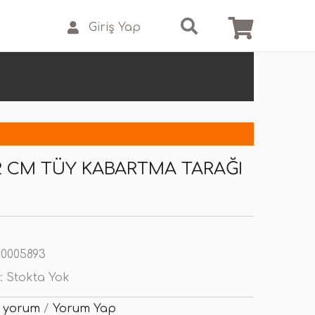
Giriş Yap
22 CM TÜY KABARTMA TARAĞI
0005893
:
Stokta Yok
 yorum
/
Yorum Yap