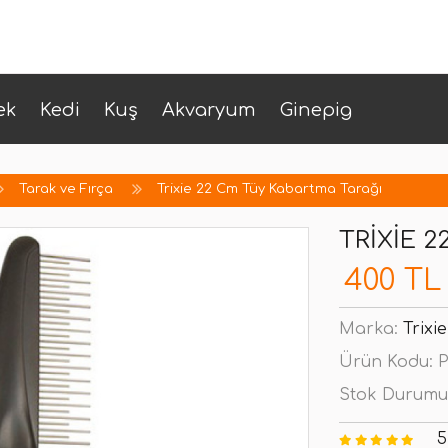
ek
Kedi
Kuş
Akvaryum
Ginepig
Tarak ve Fırça
Trixie 22 Cm Tüy Kabartma Tarağı
TRIXIE 
400 TL
Marka:
Trixie
Ürün Kodu:
P
Stok Durumu
5