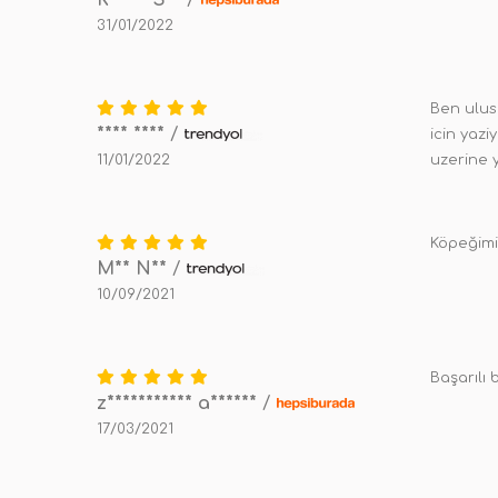
K***** S**
/
31/01/2022
Ben ulus
**** ****
/
icin yazi
11/01/2022
uzerine y
Köpeğimin
M** N**
/
10/09/2021
Başarılı 
z*********** a******
/
17/03/2021