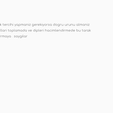
ak tercihi yapmaniz gerekiyorsa dogru urunu almaniz
 killari toplamada ve dipleri hacimlendirmede bu tarak
irmaya . saygilar