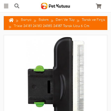
Banyo
Bakım
Deri Ve Tüy
Tarak ve Fırça
Trixie 24181 24183 24185 24187 Tarak Ucu 6 Cm