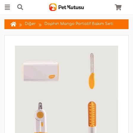
Diğer
Dophin Mango Portatif Bakım Seti