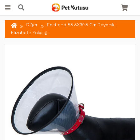
Diğer
Eastland 55.5X30.5 Cm Dayanıklı
Elizabeth Yakalığı