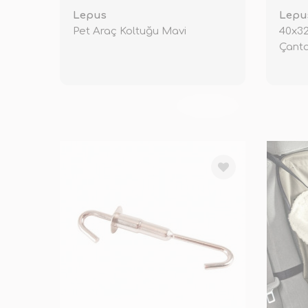
Lepus
Lepu
Pet Araç Koltuğu Mavi
40x32
Çanta
TÜKENDİ