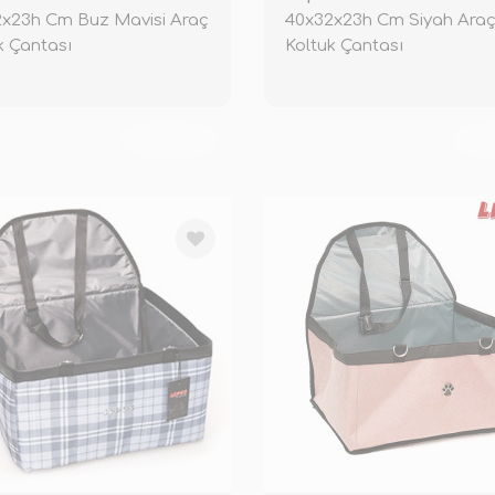
x23h Cm Buz Mavisi Araç
40x32x23h Cm Siyah Ara
k Çantası
Koltuk Çantası
TÜKENDİ
TÜ