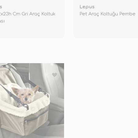
s
Lepus
x23h Cm Gri Araç Koltuk
Pet Araç Koltuğu Pembe
sı
TÜKENDİ
TÜ