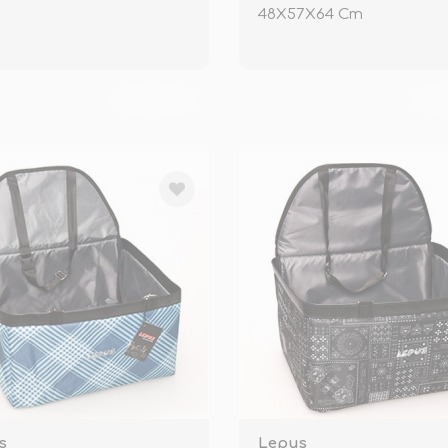
48X57X64 Cm
TÜKENDİ
TÜ
s
Lepus