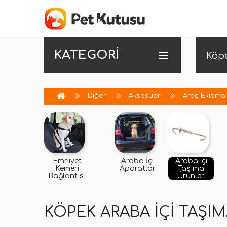
KATEGORİ
Köp
Diğer
Aksesuar
Araç Ekipma
Emniyet
Araba İçi
Araba içi
Kemeri
Aparatlar
Taşıma
Bağlantısı
Ürünleri
KÖPEK ARABA IÇI TAŞI