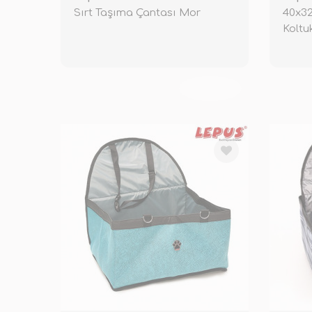
Sırt Taşıma Çantası Mor
40x32
Koltu
TÜKENDİ