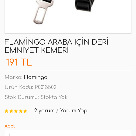
FLAMINGO ARABA IÇIN DERI
EMNIYET KEMERI
191 TL
Marka:
Flamingo
Ürün Kodu:
P0013502
Stok Durumu:
Stokta Yok
2 yorum
/
Yorum Yap
Adet