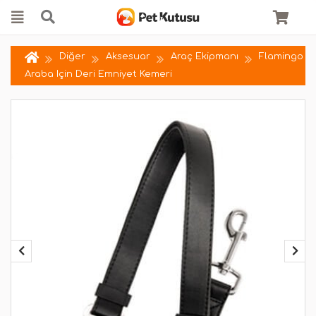
Diğer
Aksesuar
Araç Ekipmanı
Flamingo
Araba Için Deri Emniyet Kemeri