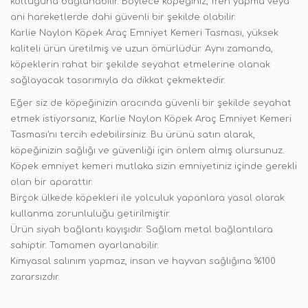
koltuğuna bağlanabilir. Böylece köpeğiniz, fren yapma veya
ani hareketlerde dahi güvenli bir şekilde olabilir.
Karlie Naylon Köpek Araç Emniyet Kemeri Tasması, yüksek
kaliteli ürün üretilmiş ve uzun ömürlüdür. Aynı zamanda,
köpeklerin rahat bir şekilde seyahat etmelerine olanak
sağlayacak tasarımıyla da dikkat çekmektedir.
Eğer siz de köpeğinizin aracında güvenli bir şekilde seyahat
etmek istiyorsanız, Karlie Naylon Köpek Araç Emniyet Kemeri
Tasması'nı tercih edebilirsiniz. Bu ürünü satın alarak,
köpeğinizin sağlığı ve güvenliği için önlem almış olursunuz.
Köpek emniyet kemeri mutlaka sizin emniyetiniz içinde gerekli
olan bir aparattır.
Birçok ülkede köpekleri ile yolculuk yapanlara yasal olarak
kullanma zorunluluğu getirilmiştir.
Ürün siyah bağlantı kayışıdır. Sağlam metal bağlantılara
sahiptir. Tamamen ayarlanabilir.
Kimyasal salınım yapmaz, insan ve hayvan sağlığına %100
zararsızdır.