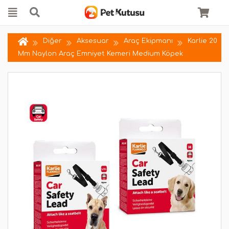
Diğer
Aksesuar
Araç Ekipmanı
Karlie 20
Mm Naylon Araç Emniyet Kemeri Medium Köpek