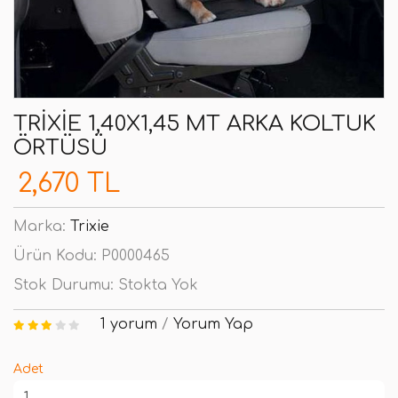
TRIXIE 1,40X1,45 MT ARKA KOLTUK
ÖRTÜSÜ
2,670 TL
Marka:
Trixie
Ürün Kodu:
P0000465
Stok Durumu:
Stokta Yok
1 yorum
/
Yorum Yap
Adet