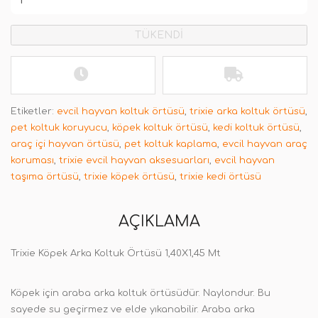
TÜKENDİ
Etiketler:
evcil hayvan koltuk örtüsü
,
trixie arka koltuk örtüsü
,
pet koltuk koruyucu
,
köpek koltuk örtüsü
,
kedi koltuk örtüsü
,
araç içi hayvan örtüsü
,
pet koltuk kaplama
,
evcil hayvan araç
koruması
,
trixie evcil hayvan aksesuarları
,
evcil hayvan
taşıma örtüsü
,
trixie köpek örtüsü
,
trixie kedi örtüsü
AÇIKLAMA
Trixie Köpek Arka Koltuk Örtüsü 1,40X1,45 Mt
Köpek için araba arka koltuk örtüsüdür. Naylondur. Bu
sayede su geçirmez ve elde yıkanabilir. Araba arka