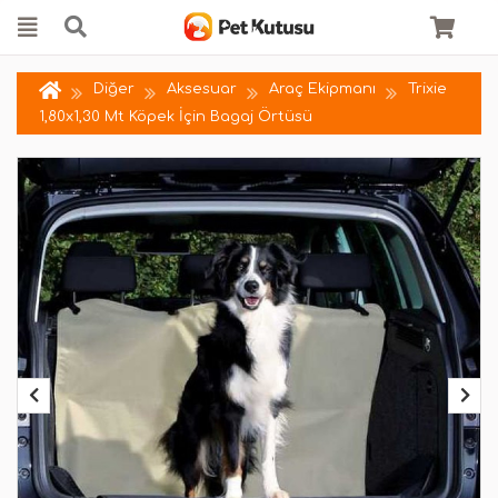
Diğer
Aksesuar
Araç Ekipmanı
Trixie
1,80x1,30 Mt Köpek İçin Bagaj Örtüsü