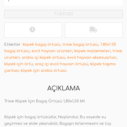
TÜKENDİ
Etiketler:
köpek bagaj örtüsü
,
trixie bagaj örtüsü
,
1.80x1.30
bagaj örtüsü
,
evcil hayvan ürünleri
,
köpek malzemeleri
,
trixie
ürünleri
,
araba içi köpek örtüsü
,
evcil hayvan aksesuarları
,
köpek için örtü
,
araç içi evcil hayvan örtüsü
,
köpek taşıma
çantası
,
köpek için araba örtüsü
AÇIKLAMA
Trixie Köpek İçin Bagaj Örtüsü 1,80x1,30 Mt
Köpek için bagaj örtüsüdür, Naylondur, Bu sayede su
geçirmez ve elde yıkanabilir, Bagajın kirlenmesini ve tüy