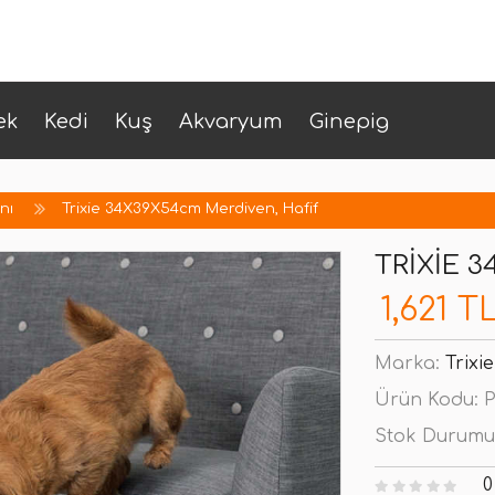
ek
Kedi
Kuş
Akvaryum
Ginepig
nı
Trixie 34X39X54cm Merdiven, Hafif
TRIXIE 
1,621 T
Marka:
Trixie
Ürün Kodu:
P
Stok Durumu
0