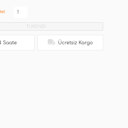
det
TÜKENDİ
4 Saate
Ücretsiz Kargo