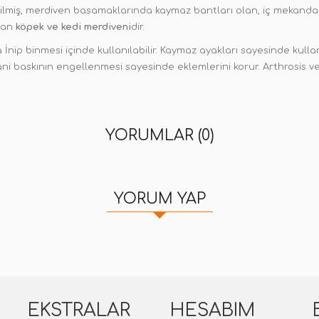
lmiş, merdiven basamaklarında kaymaz bantları olan, iç mekanda v
ayan
köpek ve kedi merdiveni
dir.
nip binmesi içinde kullanılabilir. Kaymaz ayakları sayesinde kullanı
ni baskının engellenmesi sayesinde eklemlerini korur. Arthrosis ve 
YORUMLAR (0)
YORUM YAP
EKSTRALAR
HESABIM