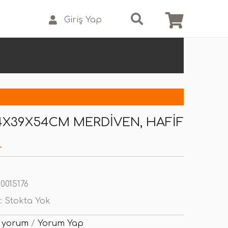
Giriş Yap
34X39X54CM MERDIVEN, HAFIF
L
0015176
:
Stokta Yok
 yorum
/
Yorum Yap