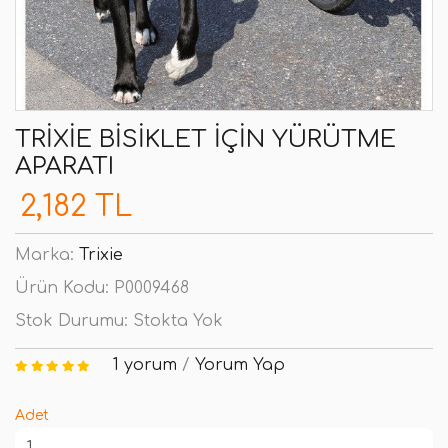
TRIXIE BISIKLET İÇIN YÜRÜTME
APARATI
2,182 TL
Marka:
Trixie
Ürün Kodu:
P0009468
Stok Durumu:
Stokta Yok
1 yorum
/
Yorum Yap
Adet