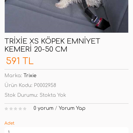
TRIXIE XS KÖPEK EMNIYET
KEMERI 20-50 CM
591 TL
Marka:
Trixie
Ürün Kodu:
P0002958
Stok Durumu:
Stokta Yok
0 yorum
/
Yorum Yap
Adet