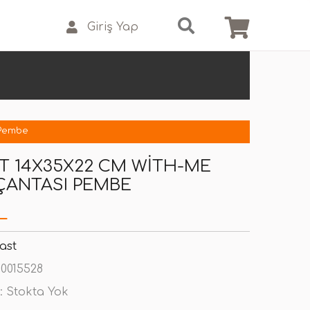
Giriş Yap
 Pembe
T 14X35X22 CM WITH-ME
ÇANTASI PEMBE
L
ast
0015528
:
Stokta Yok