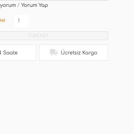
 yorum
/
Yorum Yap
det
TÜKENDİ
4 Saate
Ücretsiz Kargo