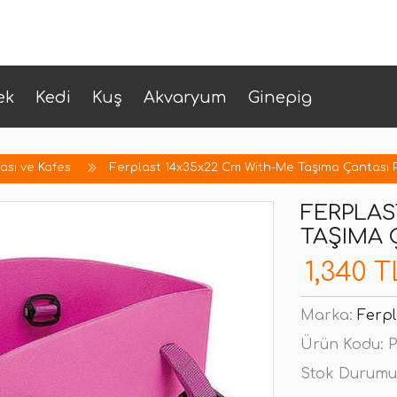
ek
Kedi
Kuş
Akvaryum
Ginepig
ası ve Kafes
Ferplast 14x35x22 Cm With-Me Taşıma Çantası
FERPLAS
TAŞIMA 
1,340 T
Marka:
Ferpl
Ürün Kodu:
P
Stok Durumu