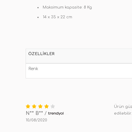
Maksimum kapasite: 8 Kg
14 x 35 x 22 cm
ÖZELLIKLER
Renk
Ürün güze
N** B**
/
edilebilir.
10/08/2020