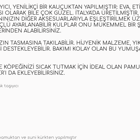
I, YENILIKÇI BIR KAUÇUKTAN YAPILMIŞTIR: EVA, ET
 OLARAK BILE ÇOK GÜZEL. İTALYA'DA ÜRETILMIŞTIR,
NINIZIN DIĞER AKSESUARLARIYLA EŞLEŞTIRILMEK 
LÜ AYARLANABILIR KULPLAR ONU MÜKEMMEL BIR ŞEK
INDEN ALABILIRSINIZ.
ZIN TASMASINA TAKILABILIR. HIJYENIK MALZEME, YI
ĞI DESTEKLEYEBILIR. BAKIMI KOLAY OLAN BU YUMU
E KÖPEĞINIZI SICAK TUTMAK IÇIN IDEAL OLAN PAM
I DA EKLEYEBILIRSINIZ.
 taşıyıcı
 pamuktan ve suni kürkten yapılmıştır