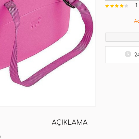
1
A
2
AÇIKLAMA
e