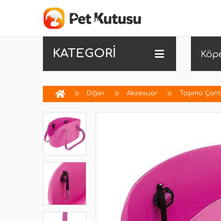
KATEGORİ
Köp
Diğer
Aksesuar
Taşıma Çant