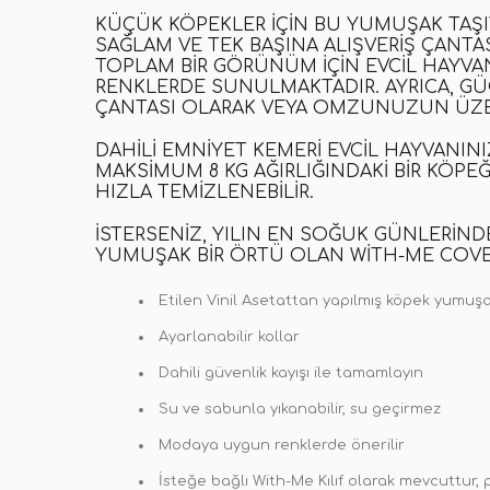
KÜÇÜK KÖPEKLER IÇIN BU YUMUŞAK TAŞIYIC
SAĞLAM VE TEK BAŞINA ALIŞVERIŞ ÇANTASI
TOPLAM BIR GÖRÜNÜM IÇIN EVCIL HAYVA
RENKLERDE SUNULMAKTADIR. AYRICA, GÜÇ
ÇANTASI OLARAK VEYA OMZUNUZUN ÜZER
DAHILI EMNIYET KEMERI EVCIL HAYVANINI
MAKSIMUM 8 KG AĞIRLIĞINDAKI BIR KÖPE
HIZLA TEMIZLENEBILIR.
İSTERSENIZ, YILIN EN SOĞUK GÜNLERIND
YUMUŞAK BIR ÖRTÜ OLAN WITH-ME COVER'
Etilen Vinil Asetattan yapılmış köpek yumuşak
Ayarlanabilir kollar
Dahili güvenlik kayışı ile tamamlayın
Su ve sabunla yıkanabilir, su geçirmez
Modaya uygun renklerde önerilir
İsteğe bağlı With-Me Kılıf olarak mevcuttur,