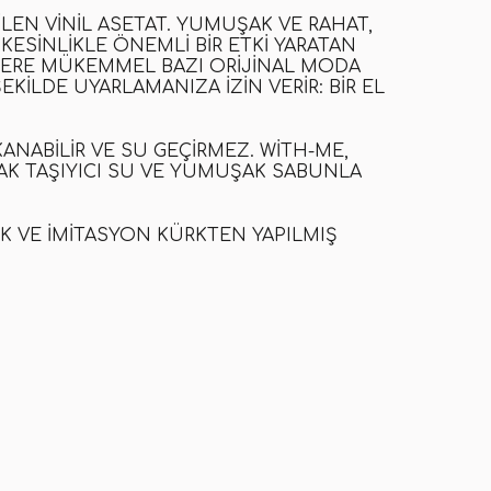
ILEN VINIL ASETAT. YUMUŞAK VE RAHAT,
 KESINLIKLE ÖNEMLI BIR ETKI YARATAN
ÜZERE MÜKEMMEL BAZI ORIJINAL MODA
ILDE UYARLAMANIZA IZIN VERIR: BIR EL
KANABILIR VE SU GEÇIRMEZ. WITH-ME,
ŞAK TAŞIYICI SU VE YUMUŞAK SABUNLA
UK VE IMITASYON KÜRKTEN YAPILMIŞ