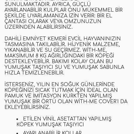
SUNULMAKTADIR. AYRICA, GÜÇLÜ
AYARLANABILIR KULPLAR ONU MÜKEMMEL BIR
ŞEKILDE UYARLAMANIZA IZIN VERIR: BIR EL
ÇANTASI OLARAK VEYA OMZUNUZUN
ÜZERINDEN ALABILIRSINIZ.
DAHILI EMNIYET KEMERI EVCIL HAYVANINIZIN
TASMASINA TAKILABILIR. HIJYENIK MALZEME,
YIKANABILIR VE SU GEÇIRMEZ. WITH-ME,
MAKSIMUM 8 KG AĞIRLIĞINDAKI BIR KÖPEĞI
DESTEKLEYEBILIR. BAKIMI KOLAY OLAN BU
YUMUŞAK TAŞIYICI SU VE YUMUŞAK SABUNLA
HIZLA TEMIZLENEBILIR.
İSTERSENIZ, YILIN EN SOĞUK GÜNLERINDE
KÖPEĞINIZI SICAK TUTMAK IÇIN IDEAL OLAN
PAMUK VE IMITASYON KÜRKTEN YAPILMIŞ
YUMUŞAK BIR ÖRTÜ OLAN WITH-ME COVER'I DA
EKLEYEBILIRSINIZ.
ETILEN VINIL ASETATTAN YAPILMIŞ
KÖPEK YUMUŞAK TAŞIYICI
AYARLANABILIR KOLLAR