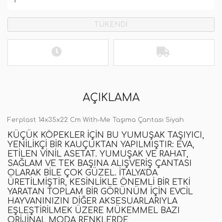
TÜKENDİ
AÇIKLAMA
Ferplast 14x35x22 Cm With-Me Taşıma Çantası Siyah
KÜÇÜK KÖPEKLER IÇIN BU YUMUŞAK TAŞIYICI,
YENILIKÇI BIR KAUÇUKTAN YAPILMIŞTIR: EVA,
ETILEN VINIL ASETAT. YUMUŞAK VE RAHAT,
SAĞLAM VE TEK BAŞINA ALIŞVERIŞ ÇANTASI
OLARAK BILE ÇOK GÜZEL. İTALYA'DA
ÜRETILMIŞTIR, KESINLIKLE ÖNEMLI BIR ETKI
YARATAN TOPLAM BIR GÖRÜNÜM IÇIN EVCIL
HAYVANINIZIN DIĞER AKSESUARLARIYLA
EŞLEŞTIRILMEK ÜZERE MÜKEMMEL BAZI
ORIJINAL MODA RENKLERDE