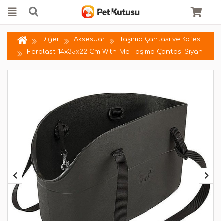
Diğer
Aksesuar
Taşıma Çantası ve Kafes
Ferplast 14x35x22 Cm With-Me Taşıma Çantası Siyah