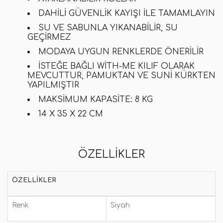
DAHILI GÜVENLIK KAYIŞI ILE TAMAMLAYIN
SU VE SABUNLA YIKANABILIR, SU
GEÇIRMEZ
MODAYA UYGUN RENKLERDE ÖNERILIR
İSTEĞE BAĞLI WITH-ME KILIF OLARAK
MEVCUTTUR, PAMUKTAN VE SUNI KÜRKTEN
YAPILMIŞTIR
MAKSIMUM KAPASITE: 8 KG
14 X 35 X 22 CM
ÖZELLIKLER
ÖZELLIKLER
Renk
Siyah