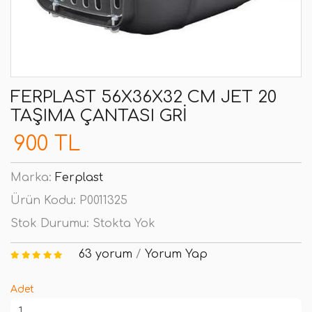
FERPLAST 56X36X32 CM JET 20
TAŞIMA ÇANTASI GRI
900 TL
Marka:
Ferplast
Ürün Kodu:
P0011325
Stok Durumu:
Stokta Yok
63 yorum
/
Yorum Yap
Adet