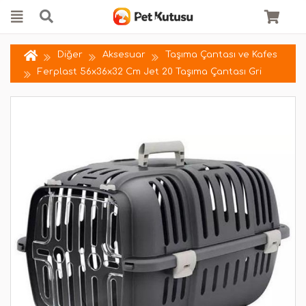
Diğer
Aksesuar
Taşıma Çantası ve Kafes
Ferplast 56x36x32 Cm Jet 20 Taşıma Çantası Gri