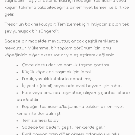
taşınabilir. Taşıyıcı, atlamaması için köpeğin tasmasına veya
koşum takımına takabileceğiniz bir emniyet kemeri ile birlikte
gelir.
Tresor'un bakımı kolaydır: Temizlemek için ihtiyacınız olan tek
şey yumuşak bir süngerdir.
Sadece bir modelde mevcuttur, ancak çeşitli renklerde
mevcuttur. Mükemmel bir toplam görünüm için, onu
köpeğinizin diğer aksesuarlarıyla eşleştirerek eğlenin!
Çevre dostu deri ve pamuk taşıma çantası
Küçük köpekleri taşımak için ideal
Pratik, yastıklı kulplarla donatılmış
İç yastık (dahil) sayesinde evcil hayvan için rahat
Elde veya omuzda taşınabilir, alışveriş çantası olarak
da idealdir
Köpeğin tasmasına/koşumuna takılan bir emniyet
kemeri ile donatılmıştır
Temizlemesi kolay
Sadece bir beden, çeşitli renklerde gelir
Evcil hayvanınızın diğer aksesuarlarıyla uyumlu