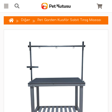
Diğer
Pet Garden Kuaför Sabit Tıraş Masası