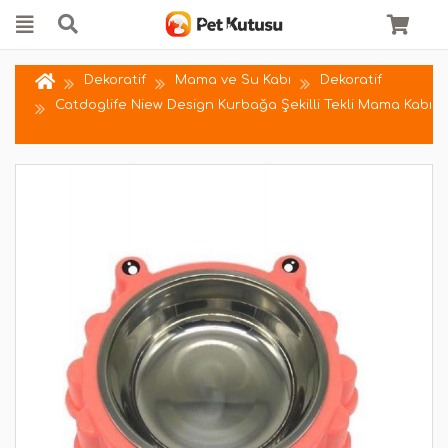
Dekoratif
Mama ve Su Kabı
Dekoratif
Catdoglife Niew Design Kurbağa Şekilli Tekli Mama Kabı