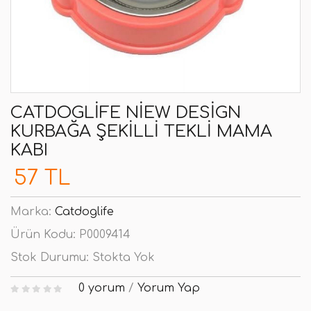
CATDOGLIFE NIEW DESIGN
KURBAĞA ŞEKILLI TEKLI MAMA
KABI
57 TL
Marka:
Catdoglife
Ürün Kodu:
P0009414
Stok Durumu:
Stokta Yok
0 yorum
/
Yorum Yap