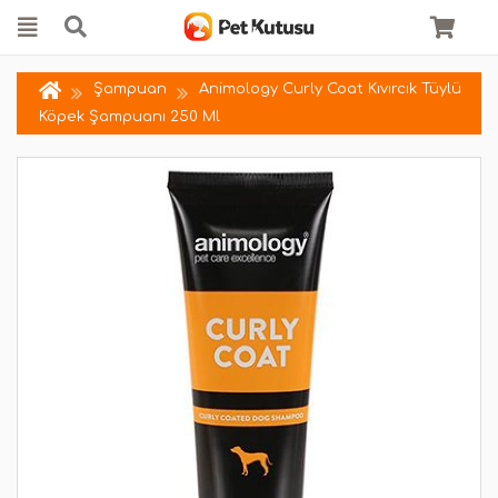
Şampuan
Animology Curly Coat Kıvırcık Tüylü
Köpek Şampuanı 250 Ml