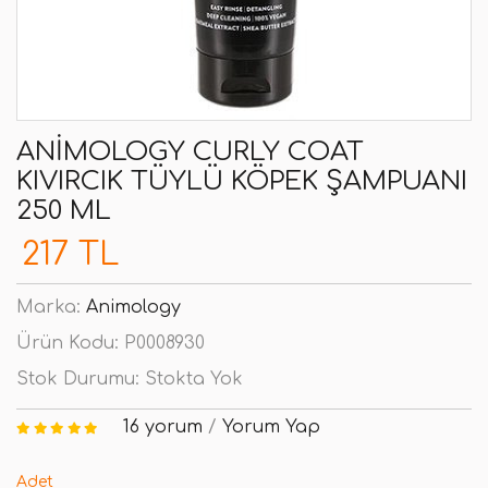
ANIMOLOGY CURLY COAT
KIVIRCIK TÜYLÜ KÖPEK ŞAMPUANI
250 ML
217 TL
Marka:
Animology
Ürün Kodu:
P0008930
Stok Durumu:
Stokta Yok
16 yorum
/
Yorum Yap
Adet