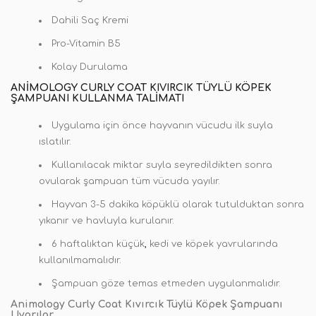
Dahili Saç Kremi
Pro-Vitamin B5
Kolay Durulama
ANIMOLOGY CURLY COAT KIVIRCIK TÜYLÜ KÖPEK
ŞAMPUANI KULLANMA TALIMATI
Uygulama için önce hayvanın vücudu ilk suyla
ıslatılır.
Kullanılacak miktar suyla seyredildikten sonra
ovularak şampuan tüm vücuda yayılır.
Hayvan 3-5 dakika köpüklü olarak tutulduktan sonra
yıkanır ve havluyla kurulanır.
6 haftalıktan küçük
,
kedi ve köpek yavrularında
kullanılmamalıdır.
Şampuan göze temas etmeden uygulanmalıdır.
Animology Curly Coat Kıvırcık Tüylü Köpek Şampuanı
Uyarılar