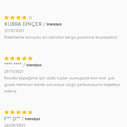
KÜBRA DİNÇER
/
27/12/2021
Paketleme kotuydu en azından kargo posetine koysaydınız
**** ****
/
29/11/2021
Poodle köpeğimiz için aldık tüyler yumuşacık kıvır kıvır çok
güzel memnun kaldık sorunsuz ulaştı petkutusuna teşekkür
ederiz
F** D**
/
24/09/2021