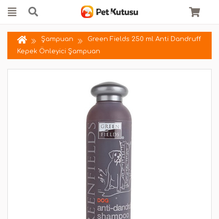
Şampuan
Green Fields 250 ml Anti Dandruff
Kepek Önleyici Şampuan