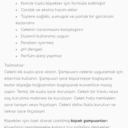
Kıvırcık tüylü köpekler için formüle edilmiştir
Canlılık ve ekstra hacim ekler
Tüylere sağlıklı, yumuşak ve parlak bir görünüm
kazandırır.
Ceketin taranmasını kolaylaştırır
Düzenli kullanıma uygun
Paraben içermez
pH dengeli
Parfüm alerji yapmaz
Talimatlar:
Ceketi ılık suyla iyice ıslatın. Şampuanı cekete uygulamak için
ellerinizi kullanın. Şampuan iyice köpürmeye başlayana
kadar köpeğe boğazından başlayarak kuvvetlice masaj
yapın. Temiz, ılık suyla iyice durulayın. Ceketi bir havlu veya
saç kurutma makinesi ile kurulayın. Ceket hala nemliyken
iyice tarayın veya fırçalayın. Ceketi daha fazla kurutun ve
tekrar iyice fırçalayın.
Köpekler için özel olarak üretilmiş
köpek şampuanları
köpeğinizi temizlemekle kalmaz tüy sağlığını destekler.