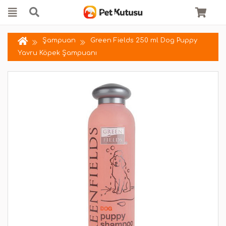
Şampuan
Green Fields 250 ml Dog Puppy
Yavru Köpek Şampuanı