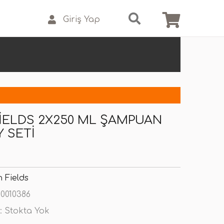
Giriş Yap
IELDS 2X250 ML ŞAMPUAN
Y SETI
 Fields
0010386
:
Stokta Yok