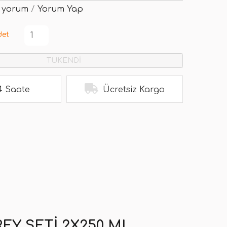
 yorum
/
Yorum Yap
det
TÜKENDİ
4 Saate
Ücretsiz Kargo
Y SETI 2X250 ML