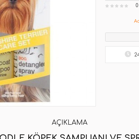
0
A
2
AÇIKLAMA
ODLE KÖPEK ŞAMPUANI VE SPRE