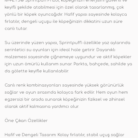
M-PETS® Sprintpuff Frizbi, köpeğinizin enerjisini güvenli ve
keyifli şekilde atabilmesi için özel olarak tasarlanmış, çok
yönlü bir köpek oyuncağıdır. Hafif yapısı sayesinde kolayca
fırlatılır, dengeli uçuşu ile köpeğinizin dikkatini uzun süre
canlı tutar.
Su üzerinde yüzen yapısı, Sprintpuff’ı özellikle yaz aylarında
serinletici su oyunları için ideal hale getirir. Dayanıklı
malzemesi sayesinde çiğnemeye uygundur ve aktif köpekler
için uzun ömürlü kullanım sunar. Parkta, bahçede, sahilde ya
da gölette keyifle kullanılabilir.
Canlı renk kombinasyonları sayesinde yüksek görünürlük
sağlar ve oyun sırasında kolayca fark edilir. Hem oyun hem
egzersizi bir arada sunarak köpeğinizin fiziksel ve zihinsel
olarak aktif kalmasına yardımcı olur.
Öne Çıkan Özellikler
Hafif ve Dengeli Tasarım: Kolay fırlatılır, stabil uçuş sağlar