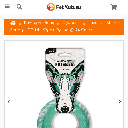
Kumaş ve Peluş
Oyuncak
Frizbi
M-Pets
Sprintpuff Frizbi Köpek Oyuncağı 24 Cm Yeşil