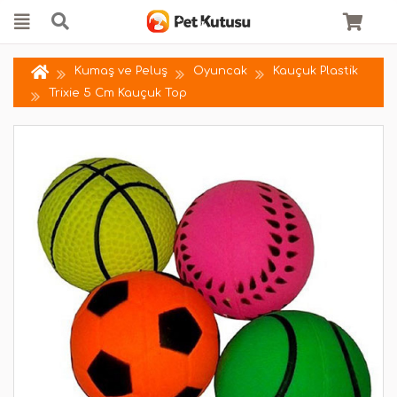
Kumaş ve Peluş
Oyuncak
Kauçuk Plastik
Trixie 5 Cm Kauçuk Top