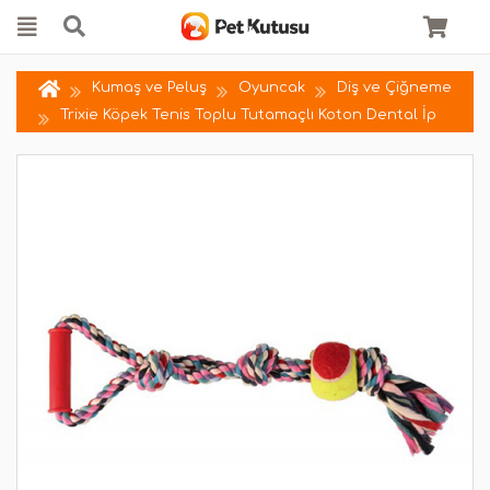
Kumaş ve Peluş
Oyuncak
Diş ve Çiğneme
Trixie Köpek Tenis Toplu Tutamaçlı Koton Dental İp