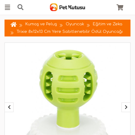
Kumaş ve Peluş
Oyuncak
Eğitim ve Zeka
Trixie 8x12x13 Cm Yere Sabitlenebilir Ödül Oyuncağı