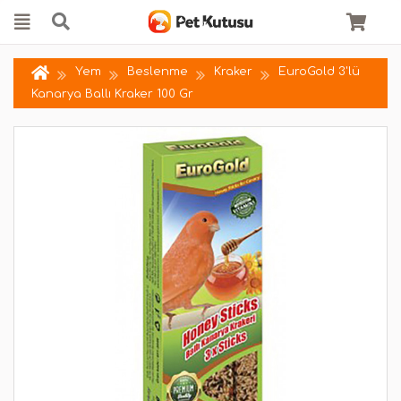
Yem
Beslenme
Kraker
EuroGold 3'lü
Kanarya Ballı Kraker 100 Gr