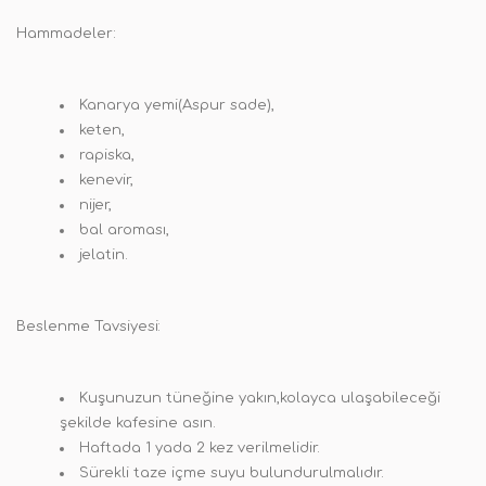
Hammadeler:
Kanarya yemi(Aspur sade),
keten,
rapiska,
kenevir,
n
ijer,
bal aroması,
jelatin.
Beslenme Tavsiyesi:
Kuşunuzun tüneğine yakın,kolayca ulaşabileceği
şekilde kafesine asın.
Haftada 1 yada 2 kez verilmelidir.
Sürekli taze içme suyu bulundurulmalıdır.