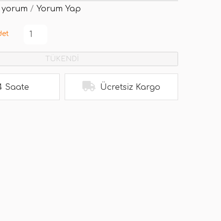
 yorum
/
Yorum Yap
det
TÜKENDİ
4 Saate
Ücretsiz Kargo