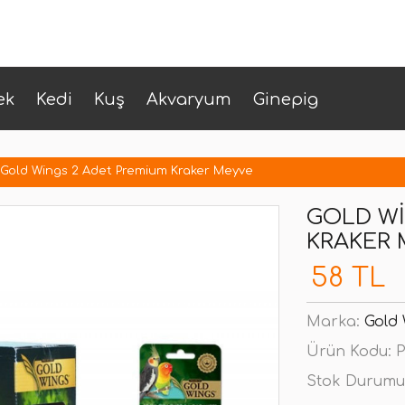
ek
Kedi
Kuş
Akvaryum
Ginepig
Gold Wings 2 Adet Premium Kraker Meyve
GOLD WI
KRAKER
58 TL
Marka:
Gold
Ürün Kodu:
P
Stok Durumu