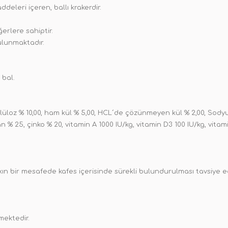
deleri içeren, ballı krakerdir.
erlere sahiptir.
bulunmaktadır.
 bal.
elüloz % 10,00, ham kül % 5,00, HCL´de çözünmeyen kül % 2,00, Sodyu
gan % 25, çinko % 20, vitamin A 1000 IU/kg, vitamin D3 100 IU/kg, vit
n bir mesafede kafes içerisinde sürekli bulundurulması tavsiye ed
mektedir.