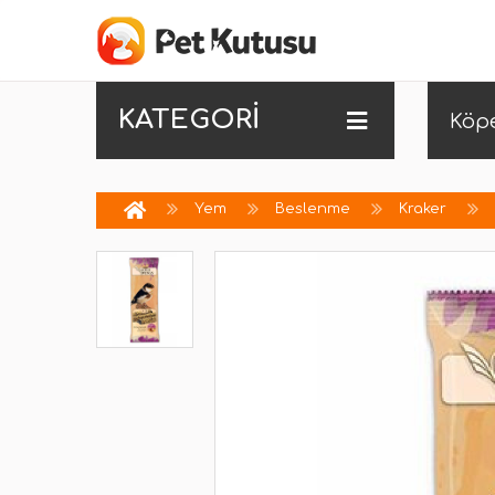
KATEGORİ
Köp
Yem
Beslenme
Kraker