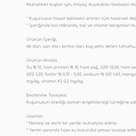
Muhabbet kuşları için, ihtiyaç duydukları besleyici mad
* Kuşunuzun hayat kalitesini artıran tüm besinsel değ
* İçeriğinde bol miktarda, bal ve vitamin karışımları 
Ürünün İçeriği;
Ak darı, sarı darı, kırmızı darı, kuş yemi, keten tohumu,
Ürünün Analizi;
Su % 12, ham protein % 10, ham yağ, 3,00-12,00, ham s
0,02-1,20, fosfor % 0,10 - 5,00, sodyum % 0,01-1,40, man
mg/kg, vitamin K3 0,2 mg/kg.
Beslenme Tavsiyesi;
Kuşunuzun istediği zaman erişebileceği tüneğine yakı
Uyarılar;
* Nemsiz ve serin bir yerde muhafaza ediniz.
* Yemin yanında taze su bulundurulması tavsiye edil