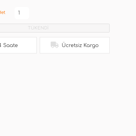
det
TÜKENDİ
4 Saate
Ücretsiz Kargo