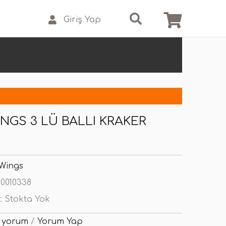
Giriş Yap
NGS 3 LÜ BALLI KRAKER
 Wings
0010338
:
Stokta Yok
 yorum
/
Yorum Yap