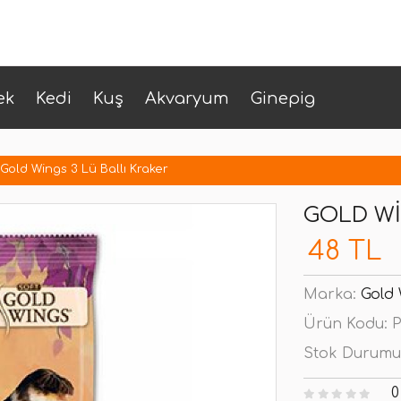
ek
Kedi
Kuş
Akvaryum
Ginepig
Gold Wings 3 Lü Ballı Kraker
GOLD WI
48 TL
Marka:
Gold
Ürün Kodu:
P
Stok Durumu
0