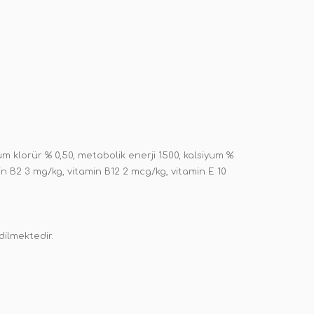
m klorür % 0,50, metabolik enerji 1500, kalsiyum %
amin B2 3 mg/kg, vitamin B12 2 mcg/kg, vitamin E 10
ilmektedir.