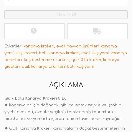
TÜKENDİ
Etiketler:
kanarya krakeri
,
evcil hayvan ürünleri
,
kanarya
yemi
,
kuş krakeri
,
ballı kanarya krakeri
,
evcil kuş yemi
,
kanarya
besinleri
,
kuş beslenme ürünleri
,
quik 3 lü kraker
,
kanarya
gıdaları
,
quik kanarya ürünleri
,
ballı kuş yemi
AÇIKLAMA
Quik Ballı Kanarya Krakeri 3 Lü
❖
Kanaryalar için doğadaki gibi çalışarak zevkle ve iştahla
yiyebilecekleri, özenle seçilmiş temizlenmiş tohumlarla
birlikte bal ve yumurta içeren tamamlayıcı besin kaynağıdır.
❖
Quik Kanarya Krakeri; kanaryaların doğal beslenmelerinin