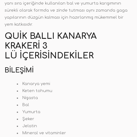
yanı sıra içeriğinde kullanılan bal ve yumurta karışımının
sürekli olarak formda ve zinde tutması aynı zamanda gaga
yapılarının düzgün kalması için hazırlanmış mükemmel bir
yem katkısıdır.
QUIK BALLI KANARYA
KRAKERI 3
LÜ İÇERISINDEKILER
BILEŞIMI
Kanarya yemi
Keten tohumu
Nişasta
Bal
Yumurta
Şeker
Jelatin
Mineral ve vitaminler