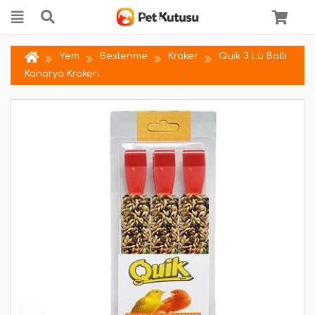
Yem
Beslenme
Kraker
Quik 3 Lü Ballı
Kanarya Krakeri