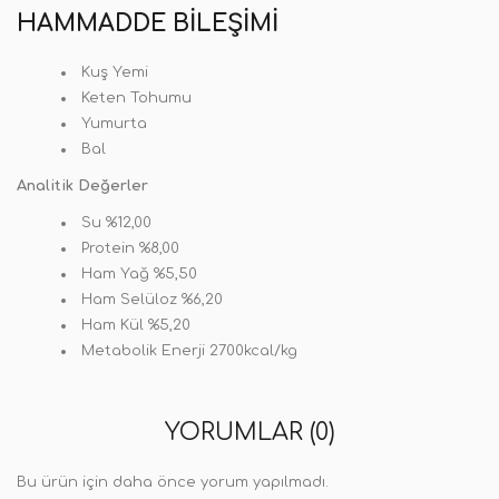
HAMMADDE BILEŞIMI
Kuş Yemi
Keten Tohumu
Yumurta
Bal
Analitik Değerler
Su %12,00
Protein %8,00
Ham Yağ %5,50
Ham Selüloz %6,20
Ham Kül %5,20
Metabolik Enerji 2700kcal/kg
YORUMLAR (0)
Bu ürün için daha önce yorum yapılmadı.