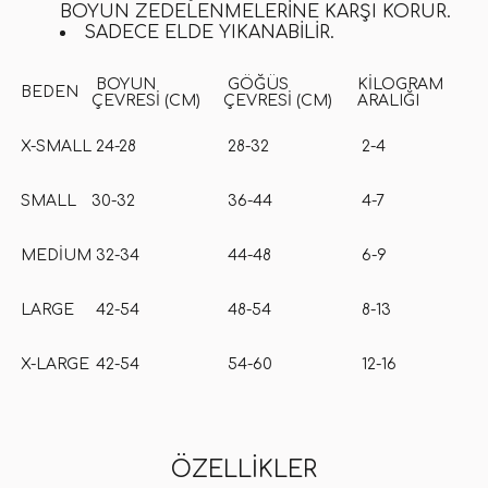
BOYUN ZEDELENMELERINE KARŞI KORUR.
SADECE ELDE YIKANABILIR.
BOYUN
GÖĞÜS
KILOGRAM
BEDEN
ÇEVRESI (CM)
ÇEVRESI (CM)
ARALIĞI
X-SMALL
24-28
28-32
2-4
SMALL
30-32
36-44
4-7
MEDIUM
32-34
44-48
6-9
LARGE
42-54
48-54
8-13
X-LARGE
42-54
54-60
12-16
ÖZELLIKLER