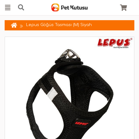
Lepus Göğüs Tasması (M) Siyah