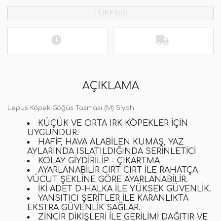
TÜKENDİ
AÇIKLAMA
Lepus Köpek Göğüs Tasması (M) Siyah
KÜÇÜK VE ORTA IRK KÖPEKLER IÇIN
UYGUNDUR.
HAFIF, HAVA ALABILEN KUMAŞ, YAZ
AYLARINDA ISLATILDIĞINDA SERINLETICI
KOLAY GIYDIRILIP - ÇIKARTMA
AYARLANABILIR CIRT CIRT ILE RAHATÇA
VÜCUT ŞEKLINE GÖRE AYARLANABILIR.
İKI ADET D-HALKA ILE YÜKSEK GÜVENLIK.
YANSITICI ŞERITLER ILE KARANLIKTA
EKSTRA GÜVENLIK SAĞLAR.
ZINCIR
DIKIŞLERI ILE GERILIMI DAĞITIR VE