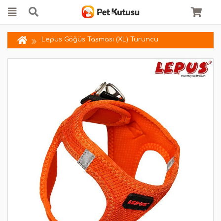
Lepus Göğüs Tasması (XL) Turuncu