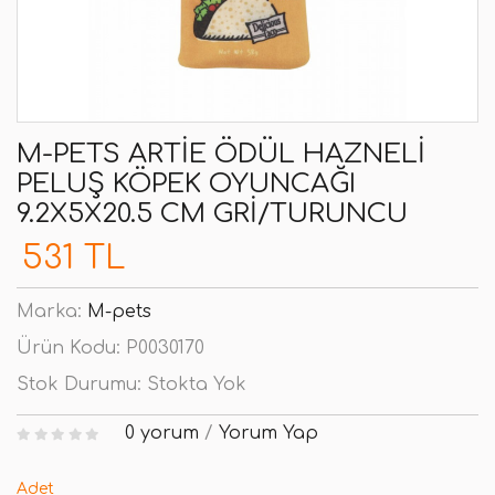
M-PETS ARTIE ÖDÜL HAZNELI
PELUŞ KÖPEK OYUNCAĞI
9.2X5X20.5 CM GRI/TURUNCU
531 TL
Marka:
M-pets
Ürün Kodu:
P0030170
Stok Durumu:
Stokta Yok
0 yorum
/
Yorum Yap
Adet