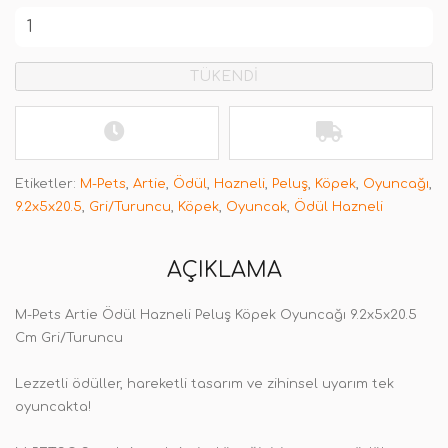
TÜKENDİ
Etiketler:
M-Pets
,
Artie
,
Ödül
,
Hazneli
,
Peluş
,
Köpek
,
Oyuncağı
,
9.2x5x20.5
,
Gri/Turuncu
,
Köpek
,
Oyuncak
,
Ödül Hazneli
AÇIKLAMA
M-Pets Artie Ödül Hazneli Peluş Köpek Oyuncağı 9.2x5x20.5
Cm Gri/Turuncu
Lezzetli ödüller, hareketli tasarım ve zihinsel uyarım tek
oyuncakta!