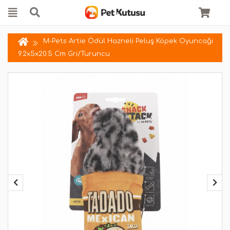
M-Pets Artie Ödül Hazneli Peluş Köpek Oyuncağı
9.2x5x20.5 Cm Gri/Turuncu