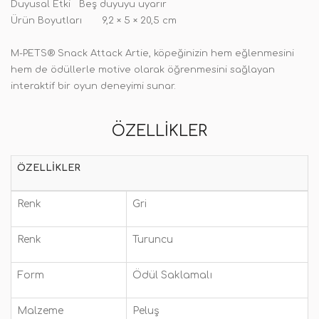
Duyusal Etki
Beş duyuyu uyarır
Ürün Boyutları
9,2 × 5 × 20,5 cm
M-PETS® Snack Attack Artie, köpeğinizin hem eğlenmesini
hem de ödüllerle motive olarak öğrenmesini sağlayan
interaktif bir oyun deneyimi sunar.
ÖZELLIKLER
ÖZELLIKLER
Renk
Gri
Renk
Turuncu
Form
Ödül Saklamalı
Malzeme
Peluş