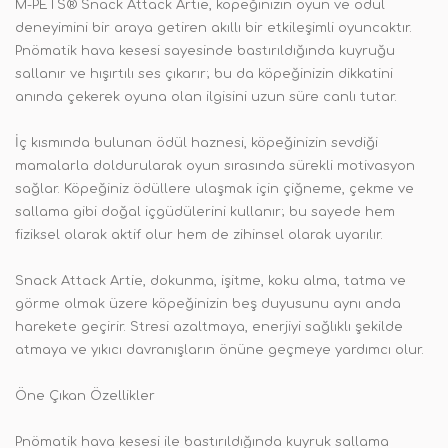
M-PETS® Snack Attack Artie, köpeğinizin oyun ve ödül
deneyimini bir araya getiren akıllı bir etkileşimli oyuncaktır.
Pnömatik hava kesesi sayesinde bastırıldığında kuyruğu
sallanır ve hışırtılı ses çıkarır; bu da köpeğinizin dikkatini
anında çekerek oyuna olan ilgisini uzun süre canlı tutar.
İç kısmında bulunan ödül haznesi, köpeğinizin sevdiği
mamalarla doldurularak oyun sırasında sürekli motivasyon
sağlar. Köpeğiniz ödüllere ulaşmak için çiğneme, çekme ve
sallama gibi doğal içgüdülerini kullanır; bu sayede hem
fiziksel olarak aktif olur hem de zihinsel olarak uyarılır.
Snack Attack Artie, dokunma, işitme, koku alma, tatma ve
görme olmak üzere köpeğinizin beş duyusunu aynı anda
harekete geçirir. Stresi azaltmaya, enerjiyi sağlıklı şekilde
atmaya ve yıkıcı davranışların önüne geçmeye yardımcı olur.
Öne Çıkan Özellikler
Pnömatik hava kesesi ile bastırıldığında kuyruk sallama