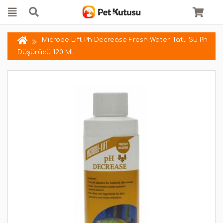
Microbe Lift Ph Decrease Fresh Water Tatlı Su Ph
Düşürücü 120 Ml