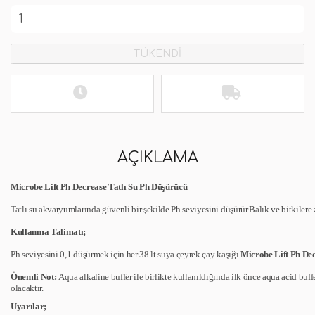
TÜKENDİ
AÇIKLAMA
Microbe Lift Ph Decrease Tatlı Su Ph Düşürücü
Tatlı su akvaryumlarında güvenli bir şekilde Ph seviyesini düşürür.Balık ve bitkilere 
Kullanma Talimatı;
Ph seviyesini 0,1 düşürmek için her 38 lt suya çeyrek çay kaşığı
Microbe Lift Ph De
Önemli Not:
Aqua alkaline buffer ile birlikte kullanıldığında ilk önce aqua acid buff
olacaktır.
Uyarılar;