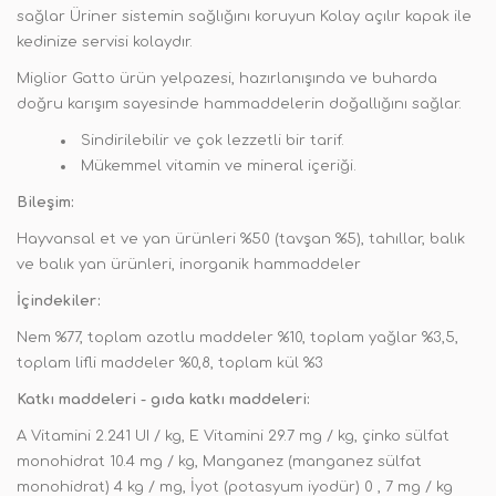
sağlar Üriner sistemin sağlığını koruyun Kolay açılır kapak ile
kedinize servisi kolaydır.
Miglior Gatto ürün yelpazesi, hazırlanışında ve buharda
doğru karışım sayesinde hammaddelerin doğallığını sağlar.
Sindirilebilir ve çok lezzetli bir tarif.
Mükemmel vitamin ve mineral içeriği.
Bileşim:
Hayvansal et ve yan ürünleri %50 (tavşan %5), tahıllar, balık
ve balık yan ürünleri, inorganik hammaddeler
İçindekiler:
Nem %77, toplam azotlu maddeler %10, toplam yağlar %3,5,
toplam lifli maddeler %0,8, toplam kül %3
Katkı maddeleri - gıda katkı maddeleri:
A Vitamini 2.241 UI / kg, E Vitamini 29.7 mg / kg, çinko sülfat
monohidrat 10.4 mg / kg, Manganez (manganez sülfat
monohidrat) 4 kg / mg, İyot (potasyum iyodür) 0 , 7 mg / kg