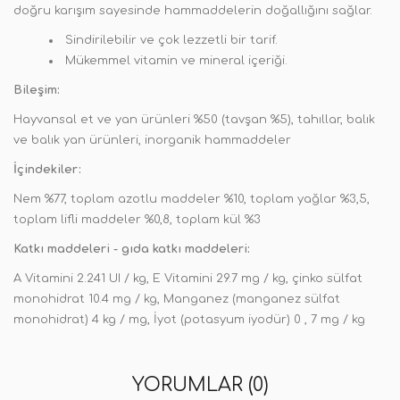
doğru karışım sayesinde hammaddelerin doğallığını sağlar.
Sindirilebilir ve çok lezzetli bir tarif.
Mükemmel vitamin ve mineral içeriği.
Bileşim:
Hayvansal et ve yan ürünleri %50 (tavşan %5), tahıllar, balık
ve balık yan ürünleri, inorganik hammaddeler
İçindekiler:
Nem %77, toplam azotlu maddeler %10, toplam yağlar %3,5,
toplam lifli maddeler %0,8, toplam kül %3
Katkı maddeleri - gıda katkı maddeleri:
A Vitamini 2.241 UI / kg, E Vitamini 29.7 mg / kg, çinko sülfat
monohidrat 10.4 mg / kg, Manganez (manganez sülfat
monohidrat) 4 kg / mg, İyot (potasyum iyodür) 0 , 7 mg / kg
YORUMLAR (0)