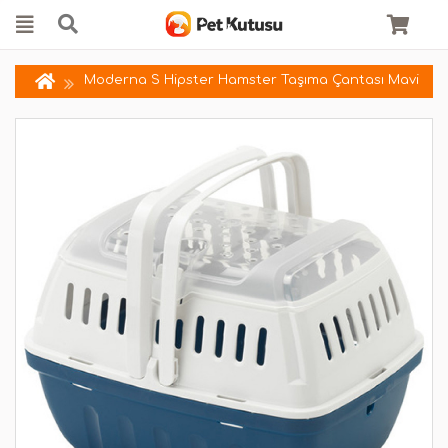
Moderna S Hipster Hamster Taşıma Çantası Mavi