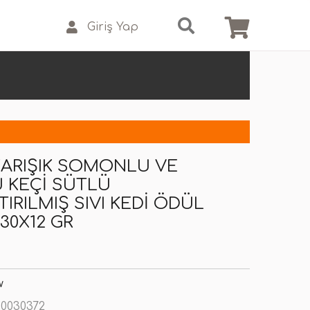
Giriş Yap
ARIŞIK SOMONLU VE
 KEÇI SÜTLÜ
TIRILMIŞ SIVI KEDI ÖDÜL
30X12 GR
w
0030372