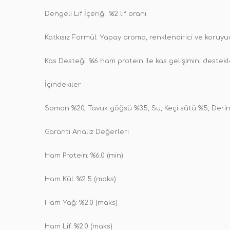
Dengeli Lif İçeriği: %2 lif oranı
Katkısız Formül: Yapay aroma, renklendirici ve koruy
Kas Desteği: %6 ham protein ile kas gelişimini destekl
İçindekiler
Somon %20, Tavuk göğsü %35, Su, Keçi sütü %5, Derin 
Garanti Analiz Değerleri
Ham Protein: %6.0 (min)
Ham Kül: %2.5 (maks)
Ham Yağ: %2.0 (maks)
Ham Lif: %2.0 (maks)