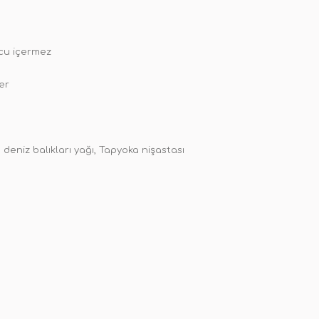
ucu içermez
er
deniz balıkları yağı, Tapyoka nişastası