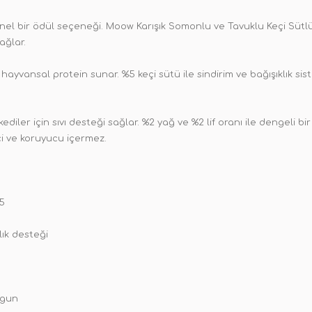
siyonel bir ödül seçeneği. Moow Karışık Somonlu ve Tavuklu Keçi Sütlü 
ağlar.
yvansal protein sunar. %5 keçi sütü ile sindirim ve bağışıklık siste
iler için sıvı desteği sağlar. %2 yağ ve %2 lif oranı ile dengeli bi
ci ve koruyucu içermez.
5
lık desteği
ygun