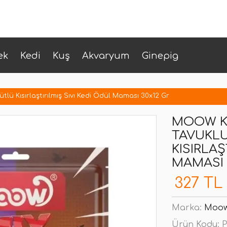
ek
Kedi
Kuş
Akvaryum
Ginepig
lü Kısırlaştırılmış Sıvı Kedi Ödül Maması 30x12 Gr
MOOW K
TAVUKLU
KISIRLAŞ
MAMASI 
327 TL
Marka:
Moo
Ürün Kodu:
P