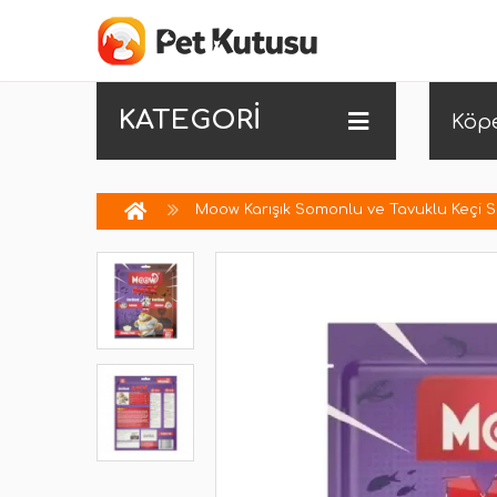
KATEGORİ
Köp
Moow Karışık Somonlu ve Tavuklu Keçi Süt