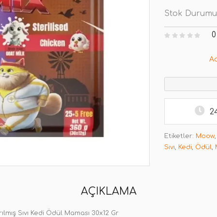
Stok Durumu
0
A
2
Etiketler:
Moow
Sıvı
,
Kedi
,
Ödül
,
AÇIKLAMA
rılmış Sıvı Kedi Ödül Maması 30x12 Gr