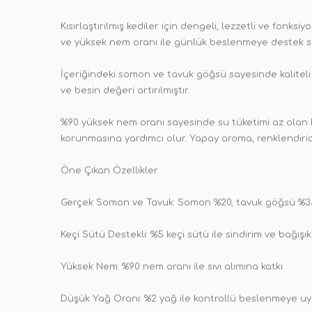
Kısırlaştırılmış kediler için dengeli, lezzetli ve fonk
ve yüksek nem oranı ile günlük beslenmeye destek s
İçeriğindeki somon ve tavuk göğsü sayesinde kaliteli ha
ve besin değeri artırılmıştır.
%90 yüksek nem oranı sayesinde su tüketimi az olan ked
korunmasına yardımcı olur. Yapay aroma, renklendiri
Öne Çıkan Özellikler
Gerçek Somon ve Tavuk: Somon %20, tavuk göğsü %3
Keçi Sütü Destekli: %5 keçi sütü ile sindirim ve bağışık
Yüksek Nem: %90 nem oranı ile sıvı alımına katkı
Düşük Yağ Oranı: %2 yağ ile kontrollü beslenmeye u