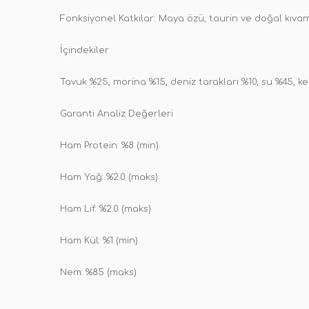
Fonksiyonel Katkılar: Maya özü, taurin ve doğal kıvam a
İçindekiler
Tavuk %25, morina %15, deniz tarakları %10, su %45, ke
Garanti Analiz Değerleri
Ham Protein: %8 (min)
Ham Yağ: %2.0 (maks)
Ham Lif: %2.0 (maks)
Ham Kül: %1 (min)
Nem: %85 (maks)