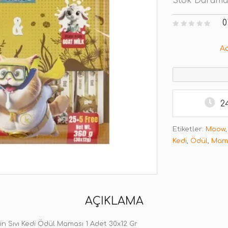
Stok Durumu
0
A
2
Etiketler:
Moow
Kedi
,
Ödül
,
Mam
AÇIKLAMA
kin Sıvı Kedi Ödül Maması 1 Adet 30x12 Gr