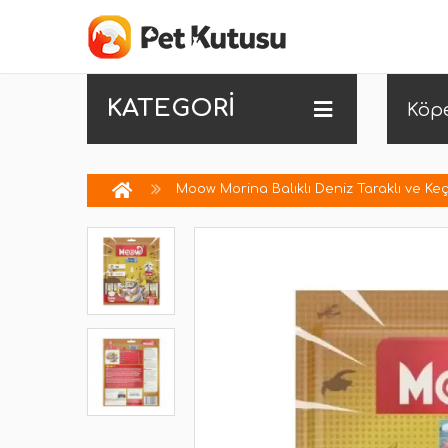
KATEGORİ
Köp
Moow Morina Balıklı Deniz Taraklı ve Keç