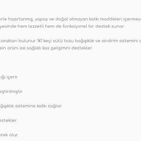
lerle hazırlanmış, yapay ve doğal olmayan katkı maddeleri içermey
yesinde hem lezzetli hem de fonksiyonel bir destek sunar.
tarakları bulunur. %1 keçi sütü tozu bağışıklık ve sindirim sistemi
in oranı ise sağlıklı kas gelişimini destekler.
ı içerir.
tirilmiştir.
ğışıklık sistemine katkı sağlar.
estekler.
tek olur.