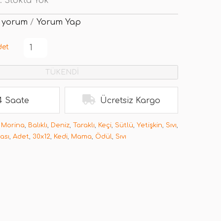
:
Stokta Yok
 yorum
/
Yorum Yap
det
TÜKENDİ
4 Saate
Ücretsiz Kargo
,
Morina
,
Balıklı
,
Deniz
,
Taraklı
,
Keçi
,
Sütlü
,
Yetişkin
,
Sıvı
,
ası
,
Adet
,
30x12
,
Kedi
,
Mama
,
Ödül
,
Sıvı