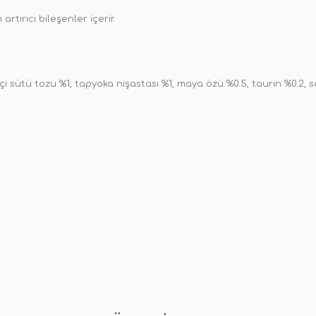
rtırıcı bileşenler içerir.
çi sütü tozu %1, tapyoka nişastası %1, maya özü %0.5, taurin %0.2, s