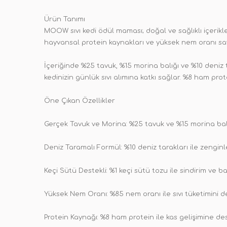
Ürün Tanımı
MOOW sıvı kedi ödül maması; doğal ve sağlıklı içerik
hayvansal protein kaynakları ve yüksek nem oranı sa
İçeriğinde %25 tavuk, %15 morina balığı ve %10 deniz 
kedinizin günlük sıvı alımına katkı sağlar. %8 ham prote
Öne Çıkan Özellikler
Gerçek Tavuk ve Morina: %25 tavuk ve %15 morina balığ
Deniz Taramalı Formül: %10 deniz tarakları ile zenginleş
Keçi Sütü Destekli: %1 keçi sütü tozu ile sindirim ve ba
Yüksek Nem Oranı: %85 nem oranı ile sıvı tüketimini d
Protein Kaynağı: %8 ham protein ile kas gelişimine des