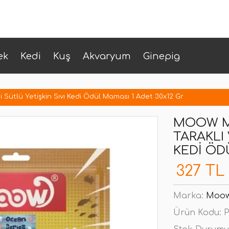
ek
Kedi
Kuş
Akvaryum
Ginepig
i Sütlü Yetişkin Sıvı Kedi Ödül Maması 1 Adet 30x12 Gr
MOOW MO
TARAKLI 
KEDI ÖD
327 TL
Marka:
Moo
Ürün Kodu:
P