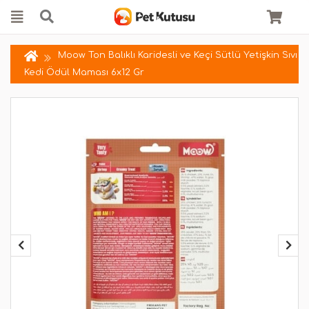
Moow Ton Balıklı Karidesli ve Keçi Sütlü Yetişkin Sıvı
Kedi Ödül Maması 6x12 Gr