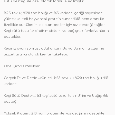
sütü desteği ile özel olarak formüle edilmiştir.
%25 tavuk, %20 ton balığı ve %5 karides içeriği sayesinde
yüksek kaliteli hayvansal protein sunar. %85 nem oranı ile
özellikle su tüketimi az olan kediler için sıvı desteği sağlar.
Keçi sütü tozu ile sindirim sistemi ve bağışıklık fonksiyonlarını
destekler.
Kediniz oyun sonrası, ödül anlarında ya da mama üzerine
lezzet artırıcı olarak keyifle tüketebilir.
Öne Çıkan Özellikler
Gerçek Et ve Deniz Ürünleri: %25 tavuk + %20 ton balığı + %5
karides
Keçi Sütü Destekli: %1 keçi sütü tozu ile sindirim ve bağışıklık
desteği
Yüksek Protein: %10 ham protein ile kas gelişimini destekler