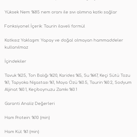
Yüksek Nem: %85 nem oranı ile sıvı alımına katkı sağlar
Fonksiyonel İçerik: Taurin ilaveli formül
Katkısız Yaklaşım: Yapay ve doğal olmayan hammaddeler
kullanılmaz
İçindekiler
Tavuk %25, Ton Balığı %20, Karides %5, Su %47, Keçi Sütü Tozu
%1, Tapyoka Nişastası %1, Maya Özü %0.5, Taurin %0.2, Sodyum
Aljinat %0.1, Keçiboynuzu Zamkı %0.1
Garanti Analiz Değerleri
Ham Protein: %10 (min)
Ham Kül: %1 (min)