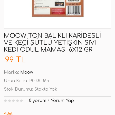
MOOW TON BALIKLI KARIDESLI
VE KEÇI SÜTLÜ YETIŞKIN SIVI
KEDI ÖDÜL MAMASI 6X12 GR
99 TL
Marka:
Moow
Ürün Kodu:
P0030365
Stok Durumu:
Stokta Yok
0 yorum
/
Yorum Yap
Adet